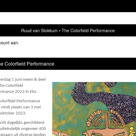
Ruud van Stokkum
The Colorfield Performance
count aan
.
e Colorfield Performance
rdag 1 juni neem ik deel
he Colorfield
rmance 2023 in Elst.
olorfield Performance
vindt plaats van 3 mei
 oktober 2023.
rdt dagelijks geschilderd
uiteindelijk ongeveer 400
enaars uit diverse landen