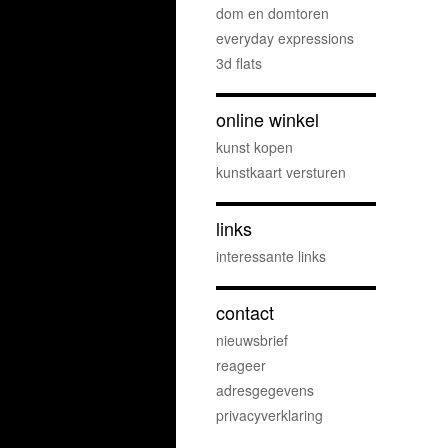
dom en domtoren
everyday expressions
3d flats
online winkel
kunst kopen
kunstkaart versturen
links
interessante links
contact
nieuwsbrief
reageer
adresgegevens
privacyverklaring