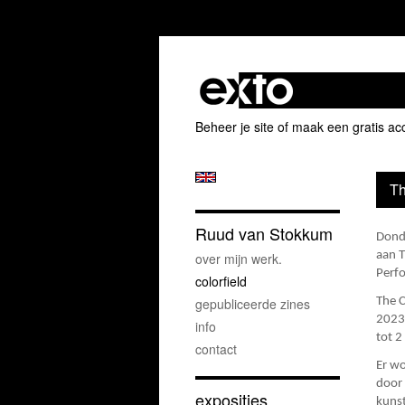
Beheer je site
of
maak een gratis ac
Th
Ruud van Stokkum
Donde
aan T
over mijn werk.
Perfo
colorfield
gepubliceerde zines
The C
2023 
info
tot 2
contact
Er wo
door 
exposities
kunst