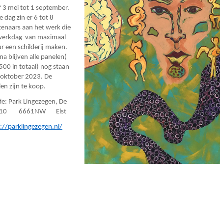
 3 mei tot 1 september.
e dag zin er 6 tot 8
enaars aan het werk die
 werkdag van maximaal
r een schilderij maken.
a blijven alle panelen(
500 in totaal) nog staan
 oktober 2023. De
en zijn te koop.
ie: Park Lingezegen, De
k 10 6661NW Elst
://parklingezegen.nl/