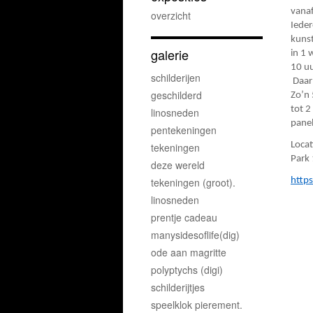
vanaf
overzicht
Ieder
kunst
galerie
in 1
10 uu
schilderijen
Daarn
geschilderd
Zo’n 
tot 2
linosneden
panel
pentekeningen
Locat
tekeningen
Par
deze wereld
tekeningen (groot).
https
linosneden
prentje cadeau
manysidesoflife(dig)
ode aan magritte
polyptychs (digi)
schilderijtjes
speelklok pierement.