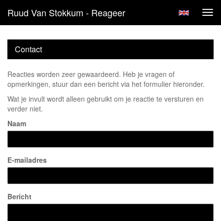
Ruud Van Stokkum - Reageer
Tog
navi
Contact
Reacties worden zeer gewaardeerd. Heb je vragen of
opmerkingen, stuur dan een bericht via het formulier hieronder.
Wat je invult wordt alleen gebruikt om je reactie te versturen en
verder niet.
Naam
E-mailadres
Bericht