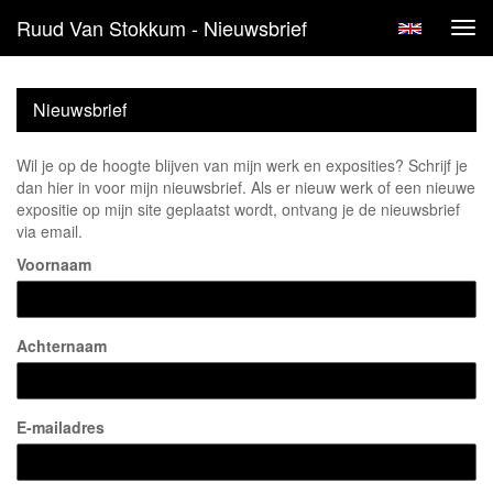
Ruud Van Stokkum - Nieuwsbrief
Tog
navi
Nieuwsbrief
Wil je op de hoogte blijven van mijn werk en exposities? Schrijf je
dan hier in voor mijn nieuwsbrief. Als er nieuw werk of een nieuwe
expositie op mijn site geplaatst wordt, ontvang je de nieuwsbrief
via email.
Voornaam
Achternaam
E-mailadres