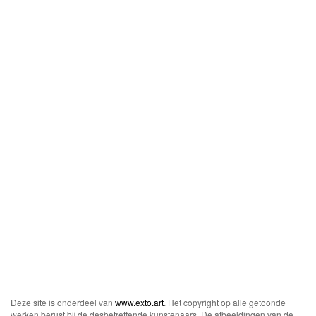
Deze site is onderdeel van
www.exto.art
. Het copyright op alle getoonde
werken berust bij de desbetreffende kunstenaars. De afbeeldingen van de