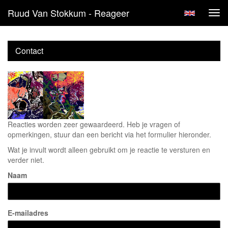
Ruud Van Stokkum - Reageer
Tog
navi
Contact
Reacties worden zeer gewaardeerd. Heb je vragen of
opmerkingen, stuur dan een bericht via het formulier hieronder.
Wat je invult wordt alleen gebruikt om je reactie te versturen en
verder niet.
Naam
E-mailadres