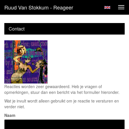
Ruud Van Stokkum - Reageer
Tog
navi
Contact
Reacties worden zeer gewaardeerd. Heb je vragen of
opmerkingen, stuur dan een bericht via het formulier hieronder.
Wat je invult wordt alleen gebruikt om je reactie te versturen en
verder niet.
Naam