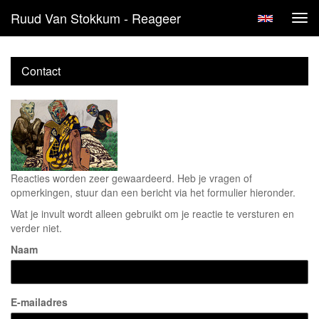
Ruud Van Stokkum - Reageer
Tog
navi
Contact
Reacties worden zeer gewaardeerd. Heb je vragen of
opmerkingen, stuur dan een bericht via het formulier hieronder.
Wat je invult wordt alleen gebruikt om je reactie te versturen en
verder niet.
Naam
E-mailadres