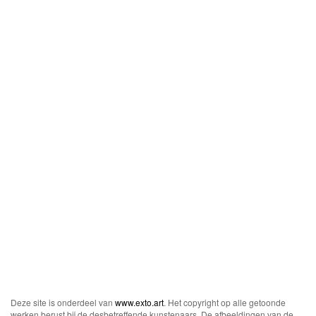
Deze site is onderdeel van
www.exto.art
. Het copyright op alle getoonde
werken berust bij de desbetreffende kunstenaars. De afbeeldingen van de