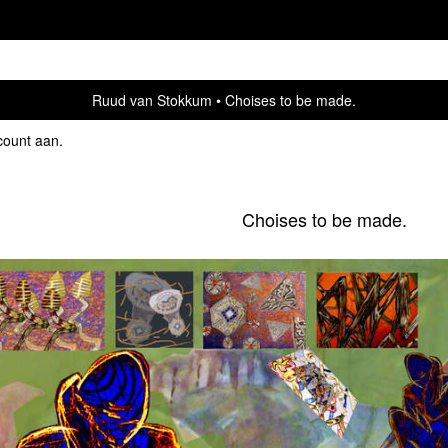
Ruud van Stokkum
Choises to be made.
count aan
.
Choises to be made.