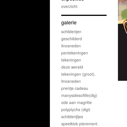
overzicht
galerie
schilderijen
geschilderd
linosneden
pentekeningen
tekeningen
deze wereld
tekeningen (groot).
linosneden
prentje cadeau
manysidesoflife(dig)
ode aan magritte
polyptychs (digi)
schilderijtjes
speelklok pierement.