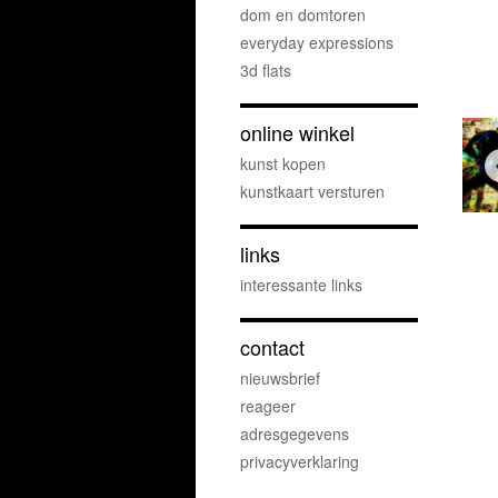
dom en domtoren
everyday expressions
3d flats
online winkel
kunst kopen
kunstkaart versturen
links
interessante links
contact
nieuwsbrief
reageer
adresgegevens
privacyverklaring