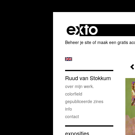
Beheer je site
of
maak een gratis ac
Ruud van Stokkum
over mijn werk.
colorfield
gepubliceerde zines
info
contact
exposities