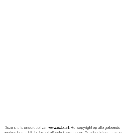
Deze site is onderdeel van
www.exto.art
. Het copyright op alle getoonde
werken berust bij de desbetreffende kunstenaars. De afbeeldingen van de