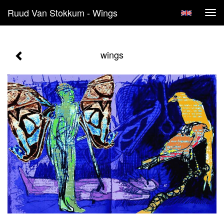
Ruud Van Stokkum - Wings
Tog
navi
wings