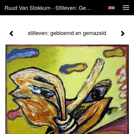
Ruud Van Stokkum - Stilleven: Gebloemd En Gemazeld
Tog
navi
stilleven: gebloemd en gemazeld