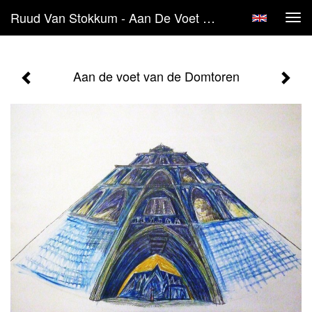
Ruud Van Stokkum - Aan De Voet Van De Domtoren
Tog
navi
Aan de voet van de Domtoren