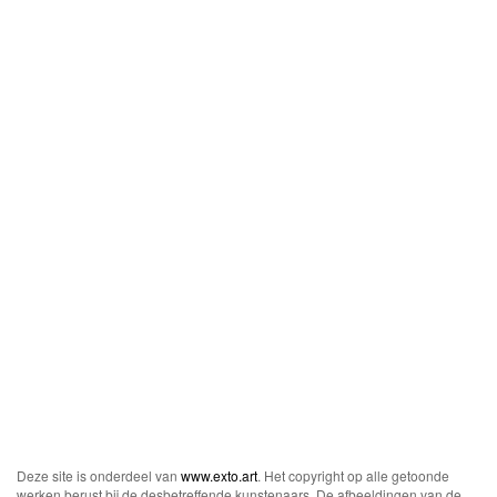
Deze site is onderdeel van
www.exto.art
. Het copyright op alle getoonde
werken berust bij de desbetreffende kunstenaars. De afbeeldingen van de