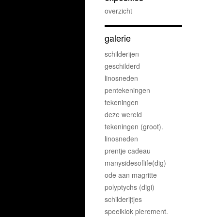
overzicht
galerie
schilderijen
geschilderd
linosneden
pentekeningen
tekeningen
deze wereld
tekeningen (groot).
linosneden
prentje cadeau
manysidesoflife(dig)
ode aan magritte
polyptychs (digi)
schilderijtjes
speelklok pierement.