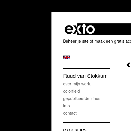
Beheer je site
of
maak een gratis ac
Ruud van Stokkum
over mijn werk.
colorfield
gepubliceerde zines
info
contact
exposities