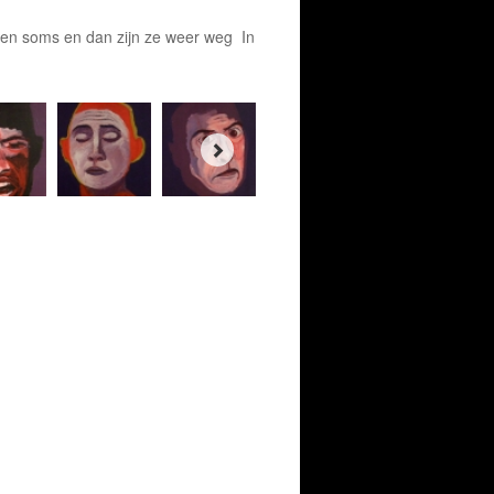
ven soms en dan zijn ze weer weg In