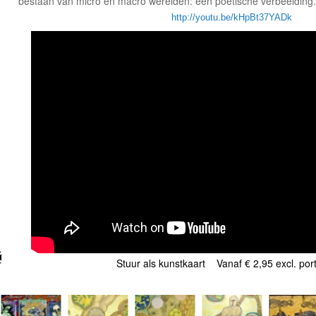
bestaan van micro en macro werelden: een poëtische verbeelding.
http://youtu.be/kHpBt37YADk
Stuur als kunstkaart
Vanaf € 2,95 excl. por