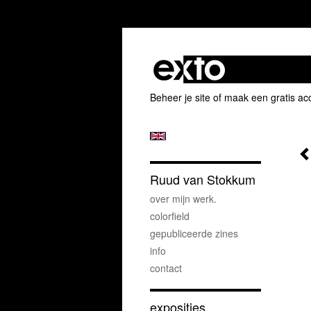
Beheer je site
of
maak een gratis ac
Ruud van Stokkum
over mijn werk.
colorfield
gepubliceerde zines
info
contact
exposities