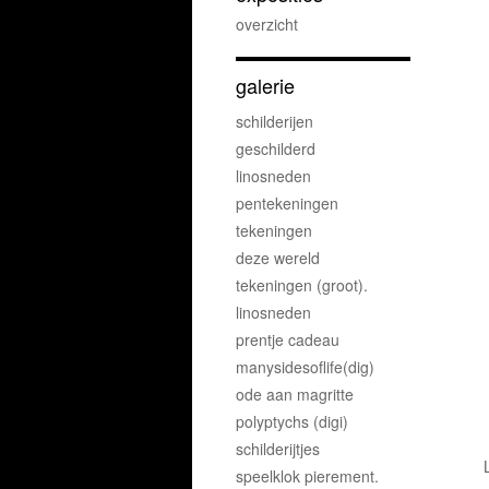
overzicht
galerie
schilderijen
geschilderd
linosneden
pentekeningen
tekeningen
deze wereld
tekeningen (groot).
linosneden
prentje cadeau
manysidesoflife(dig)
ode aan magritte
polyptychs (digi)
schilderijtjes
speelklok pierement.