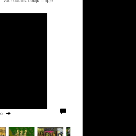
voor details: bekijk filmpje
to