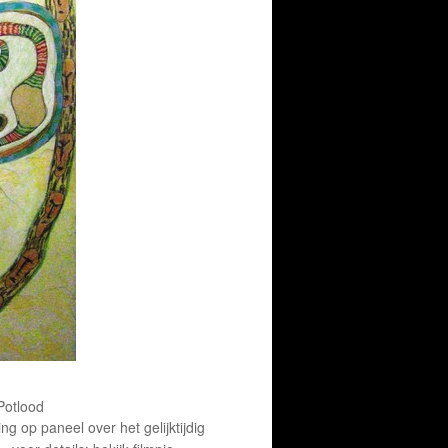
 Potlood
ng op paneel over het gelijktijdig