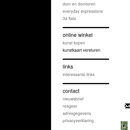
dom en domtoren
everyday expressions
3d flats
online winkel
kunst kopen
kunstkaart versturen
links
interessante links
contact
nieuwsbrief
reageer
adresgegevens
privacyverklaring