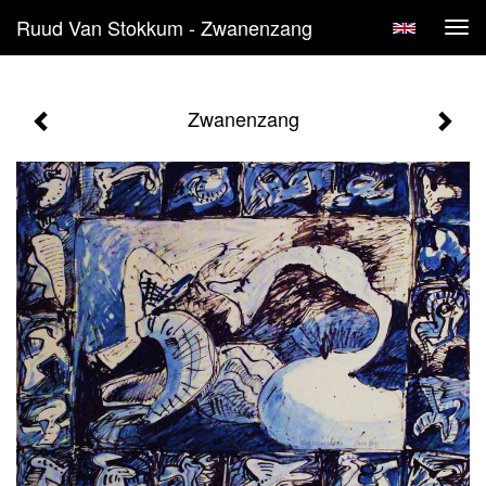
Ruud Van Stokkum - Zwanenzang
Tog
navi
Zwanenzang