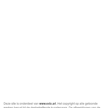
Deze site is onderdeel van
www.exto.art
. Het copyright op alle getoonde
werken berust bij de desbetreffende kunstenaars. De afbeeldingen van de