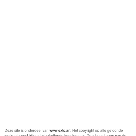
Deze site is onderdeel van
www.exto.art
. Het copyright op alle getoonde
werken berust bij de desbetreffende kunstenaars. De afbeeldingen van de