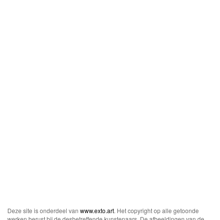
Deze site is onderdeel van
www.exto.art
. Het copyright op alle getoonde
werken berust bij de desbetreffende kunstenaars. De afbeeldingen van de