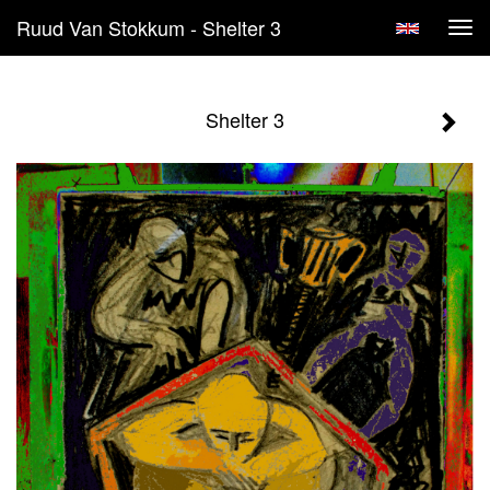
Ruud Van Stokkum - Shelter 3
Tog
navi
Shelter 3